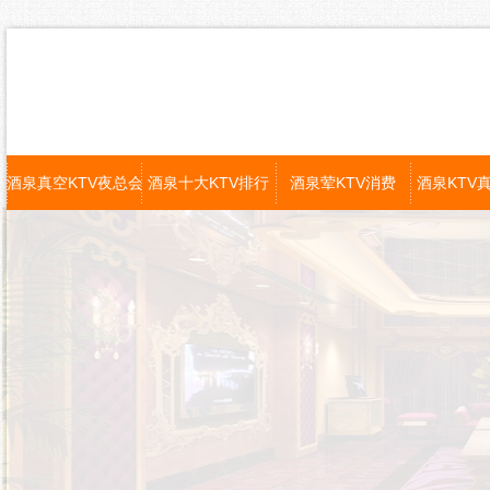
酒泉真空KTV夜总会
酒泉十大KTV排行
酒泉荤KTV消费
酒泉KTV